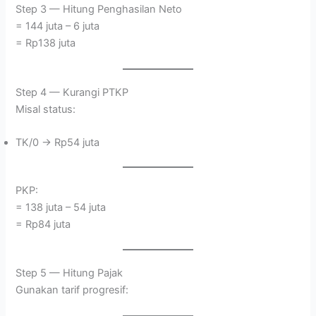
Step 3 — Hitung Penghasilan Neto
= 144 juta – 6 juta
= Rp138 juta
Step 4 — Kurangi PTKP
Misal status:
TK/0 → Rp54 juta
PKP:
= 138 juta – 54 juta
= Rp84 juta
Step 5 — Hitung Pajak
Gunakan tarif progresif: