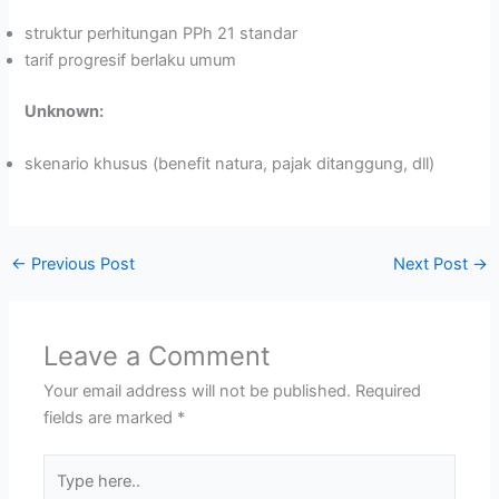
struktur perhitungan PPh 21 standar
tarif progresif berlaku umum
Unknown:
skenario khusus (benefit natura, pajak ditanggung, dll)
←
Previous Post
Next Post
→
Leave a Comment
Your email address will not be published.
Required
fields are marked
*
Type
here..