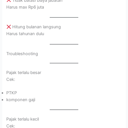
Tidak batasi biaya jabatan
Harus max Rp6 juta
Hitung bulanan langsung
Harus tahunan dulu
Troubleshooting
Pajak terlalu besar
Cek:
PTKP
komponen gaji
Pajak terlalu kecil
Cek: