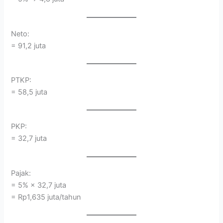
Neto:
= 91,2 juta
PTKP:
= 58,5 juta
PKP:
= 32,7 juta
Pajak:
= 5% × 32,7 juta
= Rp1,635 juta/tahun