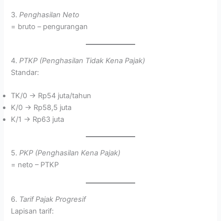
3.
Penghasilan Neto
= bruto – pengurangan
4.
PTKP (Penghasilan Tidak Kena Pajak)
Standar:
TK/0 → Rp54 juta/tahun
K/0 → Rp58,5 juta
K/1 → Rp63 juta
5.
PKP (Penghasilan Kena Pajak)
= neto – PTKP
6.
Tarif Pajak Progresif
Lapisan tarif: