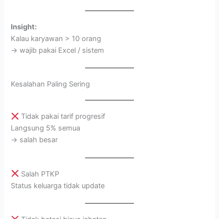
Insight:
Kalau karyawan > 10 orang
→ wajib pakai Excel / sistem
Kesalahan Paling Sering
Tidak pakai tarif progresif
Langsung 5% semua
→ salah besar
Salah PTKP
Status keluarga tidak update