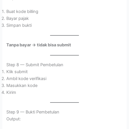
Buat kode billing
Bayar pajak
Simpan bukti
Tanpa bayar → tidak bisa submit
Step 8 — Submit Pembetulan
Klik submit
Ambil kode verifikasi
Masukkan kode
Kirim
Step 9 — Bukti Pembetulan
Output: