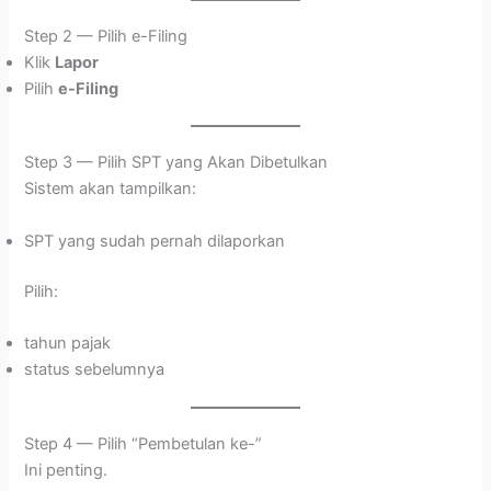
Step 2 — Pilih e-Filing
Klik
Lapor
Pilih
e-Filing
Step 3 — Pilih SPT yang Akan Dibetulkan
Sistem akan tampilkan:
SPT yang sudah pernah dilaporkan
Pilih:
tahun pajak
status sebelumnya
Step 4 — Pilih “Pembetulan ke-”
Ini penting.