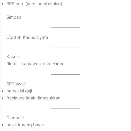
BPE baru (versi pembetulan)
Simpan.
Contoh Kasus Nyata
Kasus:
Rina — karyawan + freelance
SPT awal:
hanya isi gaji
freelance tidak dimasukkan
Dampak:
pajak kurang bayar