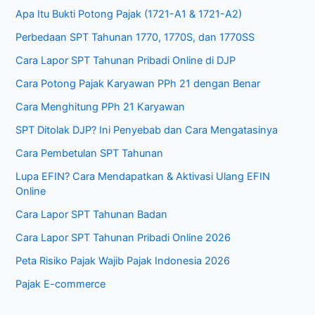
Apa Itu Bukti Potong Pajak (1721-A1 & 1721-A2)
Perbedaan SPT Tahunan 1770, 1770S, dan 1770SS
Cara Lapor SPT Tahunan Pribadi Online di DJP
Cara Potong Pajak Karyawan PPh 21 dengan Benar
Cara Menghitung PPh 21 Karyawan
SPT Ditolak DJP? Ini Penyebab dan Cara Mengatasinya
Cara Pembetulan SPT Tahunan
Lupa EFIN? Cara Mendapatkan & Aktivasi Ulang EFIN
Online
Cara Lapor SPT Tahunan Badan
Cara Lapor SPT Tahunan Pribadi Online 2026
Peta Risiko Pajak Wajib Pajak Indonesia 2026
Pajak E-commerce