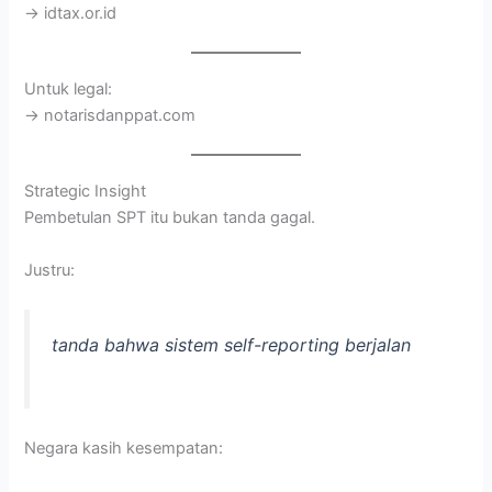
→ idtax.or.id
Untuk legal:
→ notarisdanppat.com
Strategic Insight
Pembetulan SPT itu bukan tanda gagal.
Justru:
tanda bahwa sistem self-reporting berjalan
Negara kasih kesempatan: