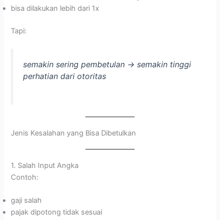
bisa dilakukan lebih dari 1x
Tapi:
semakin sering pembetulan → semakin tinggi
perhatian dari otoritas
Jenis Kesalahan yang Bisa Dibetulkan
1. Salah Input Angka
Contoh:
gaji salah
pajak dipotong tidak sesuai