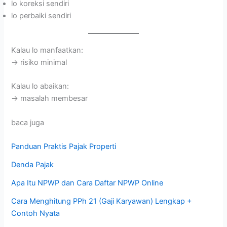
lo koreksi sendiri
lo perbaiki sendiri
Kalau lo manfaatkan:
→ risiko minimal
Kalau lo abaikan:
→ masalah membesar
baca juga
Panduan Praktis Pajak Properti
Denda Pajak
Apa Itu NPWP dan Cara Daftar NPWP Online
Cara Menghitung PPh 21 (Gaji Karyawan) Lengkap +
Contoh Nyata