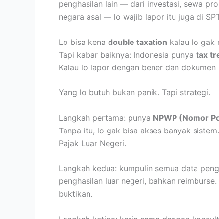
penghasilan lain — dari investasi, sewa pr
negara asal — lo wajib lapor itu juga di SP
Lo bisa kena
double taxation
kalau lo gak 
Tapi kabar baiknya: Indonesia punya
tax tr
Kalau lo lapor dengan bener dan dokumen le
Yang lo butuh bukan panik. Tapi strategi.
Langkah pertama: punya
NPWP (Nomor Pok
Tanpa itu, lo gak bisa akses banyak sistem. 
Pajak Luar Negeri.
Langkah kedua: kumpulin semua data pengha
penghasilan luar negeri, bahkan reimburse.
buktikan.
Langkah ketiga: kerja sama dengan konsult