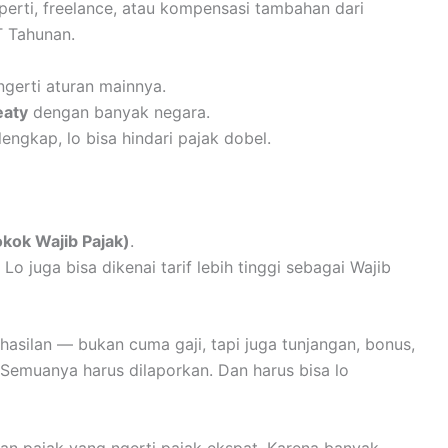
operti, freelance, atau kompensasi tambahan dari
T Tahunan.
ngerti aturan mainnya.
eaty
dengan banyak negara.
ngkap, lo bisa hindari pajak dobel.
ok Wajib Pajak)
.
Lo juga bisa dikenai tarif lebih tinggi sebagai Wajib
silan — bukan cuma gaji, tapi juga tunjangan, bonus,
 Semuanya harus dilaporkan. Dan harus bisa lo
an pajak yang ngerti pajak ekspat. Karena banyak