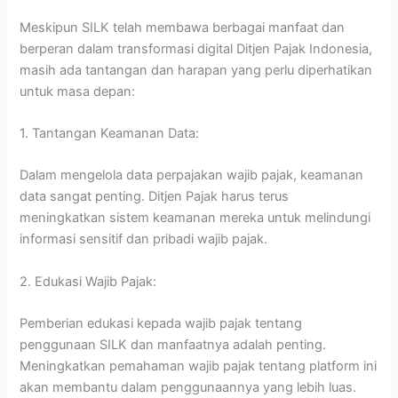
Meskipun SILK telah membawa berbagai manfaat dan
berperan dalam transformasi digital Ditjen Pajak Indonesia,
masih ada tantangan dan harapan yang perlu diperhatikan
untuk masa depan:
1. Tantangan Keamanan Data:
Dalam mengelola data perpajakan wajib pajak, keamanan
data sangat penting. Ditjen Pajak harus terus
meningkatkan sistem keamanan mereka untuk melindungi
informasi sensitif dan pribadi wajib pajak.
2. Edukasi Wajib Pajak:
Pemberian edukasi kepada wajib pajak tentang
penggunaan SILK dan manfaatnya adalah penting.
Meningkatkan pemahaman wajib pajak tentang platform ini
akan membantu dalam penggunaannya yang lebih luas.