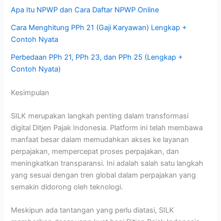
Apa Itu NPWP dan Cara Daftar NPWP Online
Cara Menghitung PPh 21 (Gaji Karyawan) Lengkap +
Contoh Nyata
Perbedaan PPh 21, PPh 23, dan PPh 25 (Lengkap +
Contoh Nyata)
Kesimpulan
SILK merupakan langkah penting dalam transformasi
digital Ditjen Pajak Indonesia. Platform ini telah membawa
manfaat besar dalam memudahkan akses ke layanan
perpajakan, mempercepat proses perpajakan, dan
meningkatkan transparansi. Ini adalah salah satu langkah
yang sesuai dengan tren global dalam perpajakan yang
semakin didorong oleh teknologi.
Meskipun ada tantangan yang perlu diatasi, SILK