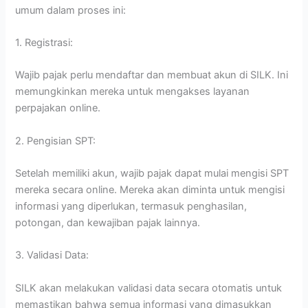
umum dalam proses ini:
1. Registrasi:
Wajib pajak perlu mendaftar dan membuat akun di SILK. Ini
memungkinkan mereka untuk mengakses layanan
perpajakan online.
2. Pengisian SPT:
Setelah memiliki akun, wajib pajak dapat mulai mengisi SPT
mereka secara online. Mereka akan diminta untuk mengisi
informasi yang diperlukan, termasuk penghasilan,
potongan, dan kewajiban pajak lainnya.
3. Validasi Data:
SILK akan melakukan validasi data secara otomatis untuk
memastikan bahwa semua informasi yang dimasukkan