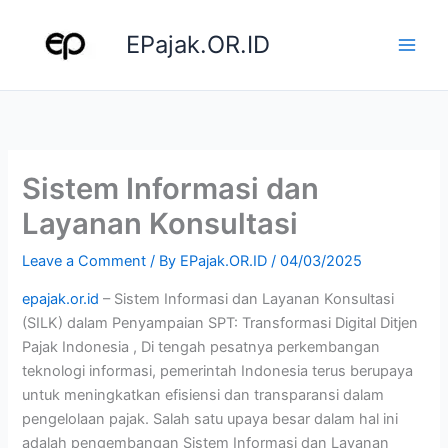
Skip
to
EPajak.OR.ID
content
Sistem Informasi dan
Layanan Konsultasi
Leave a Comment
/ By
EPajak.OR.ID
/
04/03/2025
epajak.or.id
– Sistem Informasi dan Layanan Konsultasi
(SILK) dalam Penyampaian SPT: Transformasi Digital Ditjen
Pajak Indonesia , Di tengah pesatnya perkembangan
teknologi informasi, pemerintah Indonesia terus berupaya
untuk meningkatkan efisiensi dan transparansi dalam
pengelolaan pajak. Salah satu upaya besar dalam hal ini
adalah pengembangan Sistem Informasi dan Layanan