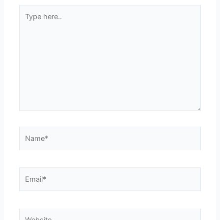
Type
here..
Name*
Email*
Website