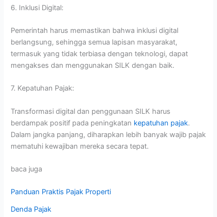
6. Inklusi Digital:
Pemerintah harus memastikan bahwa inklusi digital
berlangsung, sehingga semua lapisan masyarakat,
termasuk yang tidak terbiasa dengan teknologi, dapat
mengakses dan menggunakan SILK dengan baik.
7. Kepatuhan Pajak:
Transformasi digital dan penggunaan SILK harus
berdampak positif pada peningkatan
kepatuhan pajak
.
Dalam jangka panjang, diharapkan lebih banyak wajib pajak
mematuhi kewajiban mereka secara tepat.
baca juga
Panduan Praktis Pajak Properti
Denda Pajak