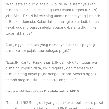
“Nah, setelah duit lo ada di Sub RKUN, sistemnya akan
mindahin saldo ke Rekening Kas Umum Negara (RKUN),”
jelas Sita. “RKUN ini rekening utama negara yang juga ada
di Bank Indonesia. Kalau dalam analogi paket tadi, ini tuh
kayak gudang pusat sebelum barang-barang dikirim ke
tujuan akhirnya.”
“Jadi, nggak ada tuh yang namanya duit kita dipegang
sama kantor pajak atau petugas pajak?”
“Exactly! Kantor Pajak, alias DJP dan KPP, tuh tugasnya
cuma ngumpulin data, bikin regulasi, dan memastikan
semua orang bayar pajak dengan benar. Mereka nggak
pernah megang duit kita secara langsung.”
Langkah 4: Uang Pajak Dikelola untuk APBN
“Nah, dari RKUN ini, duit yang udah kekumpul bakal dipakai
buat biaya negara. Mulai dari gaji PNS, pembangunan