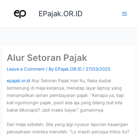
Skip
to
EPajak.OR.ID
content
Alur Setoran Pajak
Leave a Comment
/ By
EPajak.OR.ID
/
27/03/2025
epajak.or.id
Alur Setoran Pajak Hari itu, Raka duduk
termenung di meja kerjanya, menatap layar laptop yang
menampilkan laman pembayaran pajak. “Kenapa ya, tiap
kali ngomongin pajak, pasti ada aja yang bilang duit kita
bakal dikorupsi? Jadi males bayar,” gumamnya.
Dari meja sebelah, Sita yang lagi nyusun laporan keuangan
perusahaan mereka menoleh. “Lo masih percaya mitos itu?